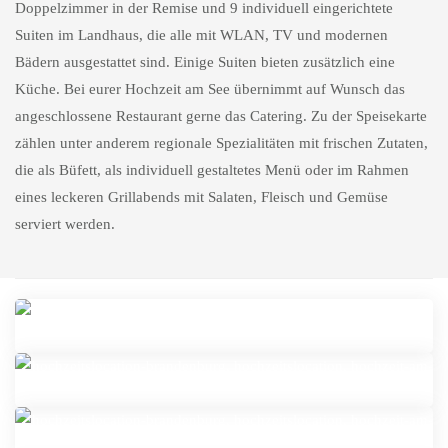
Doppelzimmer in der Remise und 9 individuell eingerichtete
Suiten im Landhaus, die alle mit WLAN, TV und modernen
Bädern ausgestattet sind. Einige Suiten bieten zusätzlich eine
Küche. Bei eurer Hochzeit am See übernimmt auf Wunsch das
angeschlossene Restaurant gerne das Catering. Zu der Speisekarte
zählen unter anderem regionale Spezialitäten mit frischen Zutaten,
die
als Büfett
, als individuell gestaltetes Menü oder im Rahmen
eines leckeren Grillabends mit Salaten, Fleisch und Gemüse
serviert werden.
Das Landhaus Himmelpfort am See bietet eine
malerische Kulisse für Hochzeiten und besondere
Veranstaltungen. Umgeben von einem idyllischen Park
Feiern Sie Ihre Hochzeit im idyllischen Garten des
und direkt am See gelegen, vereint dieses historische
Landhauses Himmelpfort. Ein weißes Zelt und die
Am ruhigen See des Landhauses Himmelpfort laden
Gebäude Eleganz und Natur auf einzigartige Weise.
atemberaubende natürliche Kulisse am See bieten eine
festgemachte Ruderboote zu idyllischen und
perfekte Umgebung für eine romantische und
Genießen Sie die Ruhe und Entspannung im gemütlichen
romantischen Fotoshootings ein. Ein beliebtes Fotomotiv