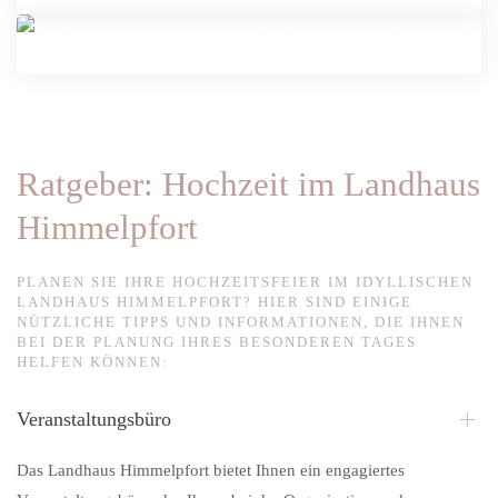
unvergessliche Zeremonie.
für Brautpaare, die ihre besonderen Momente in einer
Strandkorb am Ufer des Sees des Landhauses
Himmelpfort. Die idyllische Natur und der friedliche
malerischen Umgebung festhalten möchten.
Blick auf das Wasser bieten eine perfekte Kulisse für
erholsame Stunden und wunderschöne Fotomotive.
Ratgeber: Hochzeit im Landhaus
Himmelpfort
PLANEN SIE IHRE HOCHZEITSFEIER IM IDYLLISCHEN
LANDHAUS HIMMELPFORT? HIER SIND EINIGE
NÜTZLICHE TIPPS UND INFORMATIONEN, DIE IHNEN
BEI DER PLANUNG IHRES BESONDEREN TAGES
HELFEN KÖNNEN:
Veranstaltungsbüro
Das Landhaus Himmelpfort bietet Ihnen ein engagiertes