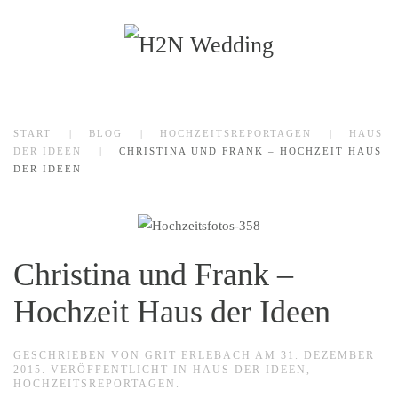
Zum Hauptinhalt springen
START
BLOG
HOCHZEITSREPORTAGEN
HAUS
DER IDEEN
CHRISTINA UND FRANK – HOCHZEIT HAUS
DER IDEEN
Christina und Frank –
Hochzeit Haus der Ideen
GESCHRIEBEN VON
GRIT ERLEBACH
AM
31. DEZEMBER
2015
. VERÖFFENTLICHT IN
HAUS DER IDEEN
,
HOCHZEITSREPORTAGEN
.