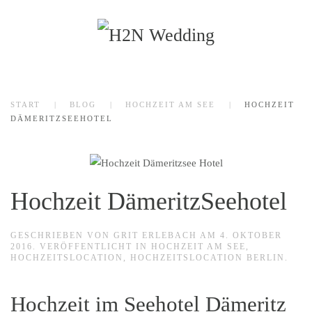
Zum Hauptinhalt springen
START
BLOG
HOCHZEIT AM SEE
HOCHZEIT
DÄMERITZSEEHOTEL
Hochzeit DämeritzSeehotel
GESCHRIEBEN VON
GRIT ERLEBACH
AM
4. OKTOBER
2016
. VERÖFFENTLICHT IN
HOCHZEIT AM SEE
,
HOCHZEITSLOCATION
,
HOCHZEITSLOCATION BERLIN
.
Hochzeit im Seehotel Dämeritz