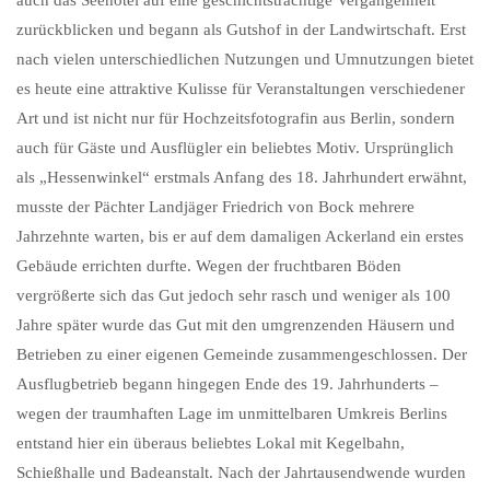
auch das Seehotel auf eine geschichtsträchtige Vergangenheit
zurückblicken und begann als Gutshof in der Landwirtschaft. Erst
nach vielen unterschiedlichen Nutzungen und Umnutzungen bietet
es heute eine attraktive Kulisse für Veranstaltungen verschiedener
Art und ist nicht nur für Hochzeitsfotografin aus Berlin, sondern
auch für Gäste und Ausflügler ein beliebtes Motiv. Ursprünglich
als „Hessenwinkel“ erstmals Anfang des 18. Jahrhundert erwähnt,
musste der Pächter Landjäger Friedrich von Bock mehrere
Jahrzehnte warten, bis er auf dem damaligen Ackerland ein erstes
Gebäude errichten durfte. Wegen der fruchtbaren Böden
vergrößerte sich das Gut jedoch sehr rasch und weniger als 100
Jahre später wurde das Gut mit den umgrenzenden Häusern und
Betrieben zu einer eigenen Gemeinde zusammengeschlossen. Der
Ausflugbetrieb begann hingegen Ende des 19. Jahrhunderts –
wegen der traumhaften Lage im unmittelbaren Umkreis Berlins
entstand hier ein überaus beliebtes Lokal mit Kegelbahn,
Schießhalle und Badeanstalt. Nach der Jahrtausendwende wurden